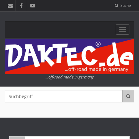
Suche
Navigat
...off-road made in germany