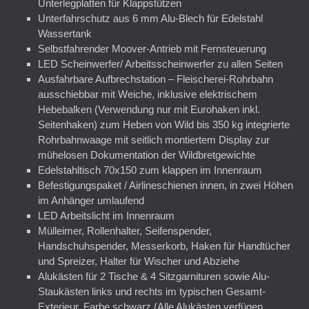
Unterlegplatten für Klappstützen
Unterfahrschutz aus 6 mm Alu-Blech für Edelstahl
Wassertank
Selbstfahrender Moover-Antrieb mit Fernsteuerung
LED Scheinwerfer/ Arbeitsscheinwerfer zu allen Seiten
Ausfahrbare Aufbrechstation – Fleischerei-Rohrbahn
ausschiebbar mit Weiche, inklusive elektrischem
Hebebalken (Verwendung nur mit Eurohaken inkl.
Seitenhaken) zum Heben von Wild bis 350 kg integrierte
Rohrbahnwaage mit seitlich montiertem Display zur
mühelosen Dokumentation der Wildbretgewichte
Edelstahltisch 70x150 zum klappen im Innenraum
Befestigungspaket / Airlineschienen innen, in zwei Höhen
im Anhänger umlaufend
LED Arbeitslicht im Innenraum
Mülleimer, Rollenhalter, Seifenspender,
Handschuhspender, Messerkorb, Haken für Handtücher
und Spreizer, Halter für Wischer und Abziehe
Alukästen für 2 Tische & 4 Sitzgarnituren sowie Alu-
Staukästen links und rechts im typischen Gesamt-
Exterieur, Farbe schwarz (Alle Alukästen verfügen